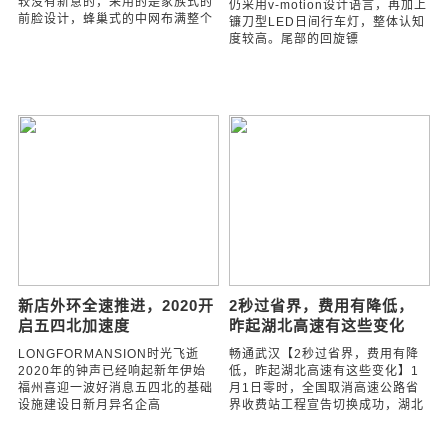
没想到你在外媒眼中是这样
霸气崛起！终于火了！油耗
的汽车！哈弗又搞事了！
9.40L，关键是不足13.49 万
元！
先来看一下外观方面，因为走的是
亲民路线，所以外观的设计还是比
该车延续了目前车型的设计理念，
较没有新意的，采用的是家族式的
仍采用v-motion设计语言，再加上
前脸设计，蜂巢式的中网布满整个
镰刀型LED日间行车灯，整体认知
度较高。尾部的回旋镖