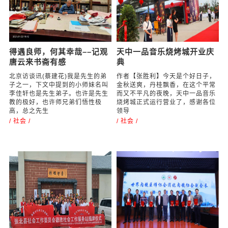
艺轻骑兵”小分队文化进万
上酒船。这是李太白《秋浦歌》组
家活动
诗中的一句。我寻思，这种船只应
该在当时的社会生活中有很多。船
北京访谈网天津讯（蔡建花）新春
只的历史
佳节来临之际，为传播和弘扬中华
/ 人文 /
传统文化，丰富广大农村和社区群
众文化生活，营造欢乐祥和、喜庆
红火的节日
/ 公益 /
得遇良师，何其幸哉––记观
天中一品音乐烧烤城开业庆
唐云来书斋有感
典
北京访谈讯(蔡建花)我是先生的弟
作者【张胜利】今天是个好日子，
子之一，下文中提到的小师妹名叫
金秋送爽，丹桂飘香，在这个平常
李佳轩也是先生弟子。也许是先生
而又不平凡的夜晚，天中一品音乐
教的极好，也许师兄弟们悟性极
烧烤城正式运行营业了，感谢各位