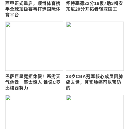
勘探开发研究院歧口油气勘
健康绿色公益健步走 让“生
探研究所工会开展投沙包比
命在于运动”
赛
西甲正式重启，顺博体育携
怀特塞德22分16板7助3帽安
手全球顶级赛事打造国际体
东尼20分开拓者轻取国王
育平台