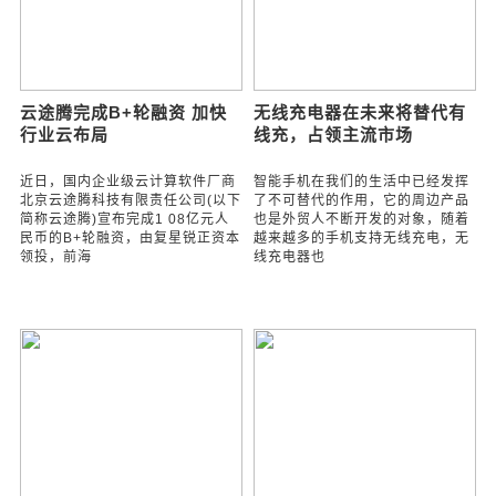
原标题：机器鱼通过学习能与真鱼
对于手持iPhone 6、6S的用户来
一起生活 那机器人呢目前机器学习
说，想要让手机性能大提升的绝技
已经发展到非常智能的水平，甚至
居然是换电池，这是逗我吗？近
可以代替部分人类完成工作。而瑞
日，一位国外网友在Reddit分享了
典一家理
一个帖子，自
云途腾完成B+轮融资 加快
无线充电器在未来将替代有
行业云布局
线充，占领主流市场
近日，国内企业级云计算软件厂商
智能手机在我们的生活中已经发挥
北京云途腾科技有限责任公司(以下
了不可替代的作用，它的周边产品
简称云途腾)宣布完成1 08亿元人
也是外贸人不断开发的对象，随着