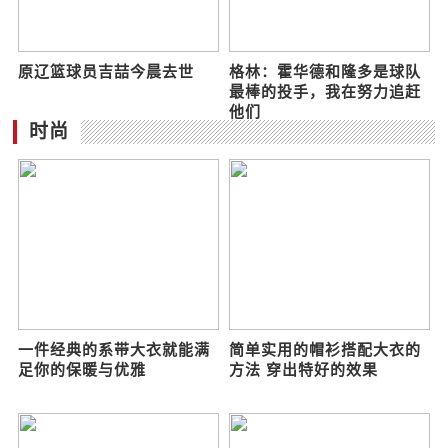
巴萨巨星竟拒休假！恶劣天
33岁CBA冠军核心成员因肺
气他做一事太惊人 谁说C罗
癌去世，其实肺癌可以预防
比梅西努力
的
原辽篮球员吉喆今晨去世
格林：霍华德和隆多是球队
最棒的投手，我在努力追赶
他们
时尚