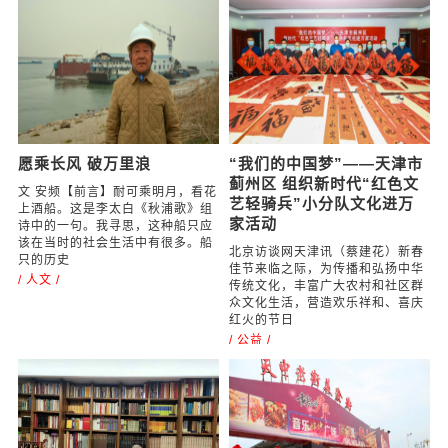
三尺讲台三十载 扎根山区终
丹心抗疫 书法寄情 杨连山
无悔
向援鄂医疗队赠书赠字
2021年2月5日，中国书法家协会
/ 社会 /
会员，中国书法家协会先进个人，
天津市书法家协会理事，中华诗词
协会会员杨连山先生，把一年来精
心创作的82幅
/ 社会 /
愿乘长风 破万里浪
“我们的中国梦”——天津市
蓟州区 组织新时代“红色文
文 安频【前言】耐可乘明月，看花