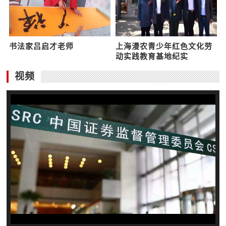
慧眼看河南︱文旅“生辉”正
红色文化高建国应邀参加政
当时——来自辉县市县域...
报红色文化研究院安徽分
院...
书法家吕启才老师
上海漫农青少年红色文化劳
动实践教育基地纪实
视频