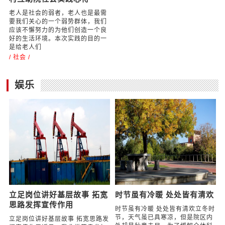
除了没有萨博鸟头标，这款
纯电动车全身都很SAAB
萨博，好歹曾经在国内也拥有一定
的知名度，可怜如今就如同路面上
的萨博车保有量一样，几乎已经被
人忘却。2011年底萨博申请破产
后，几经波折
/ 汽车 /
中国雷锋站走入永年区刘窑
村互助院社会实践心得
老人是社会的弱者，老人也是最需
要我们关心的一个弱势群体，我们
应该不懈努力的为他们创造一个良
好的生活环境。本次实践的目的一
是给老人们
/ 社会 /
娱乐