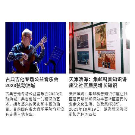
勘探开发研究院举办“珠行
“三部曲”让红色教育走深走
万里”工会活动
实
勘探开发研究院举办珠行万里工会
三部曲让红色教育走深走实为赓续
活动为激发员工在大港油田公司五
红色精神，凝聚奋进力量，近期，
化转型、五更高质量发展中的战斗
大港油田勘探开发研究院技术保障
力和凝聚力，进一步提升员工沟通
部党支部充分利用身边红色资源，
协调能力和
精心打造特