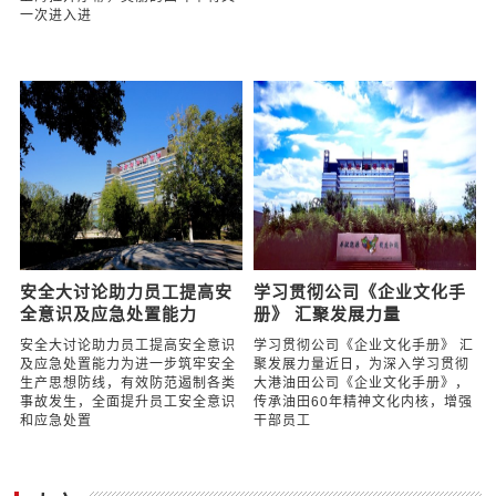
中国石油东北销售大港分公
中国石油东北销售大港分公
司全力保障上海“进博会”越
司全力推动港枣管输创新高
办越好
中国石油东北销售大港分公司全力
推动港枣管输创新高今年以来，中
中国石油东北销售大港分公司全力
国石油东北销售大港分公司深挖管
保障上海进博会越办越好第六届中
输潜能，破解运行瓶颈，积极推动
国国际进口博览会将于11月5日在
港枣管线增
上海拉开序幕，美丽的四叶草将又
一次进入进