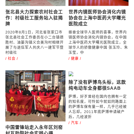
高，总之先生
领导
/ 社会 /
/ 社会 /
张北县大力探索农村社会工
世界内镜医师协会消化内镜
作：村级社工服务站入驻揭
协会在上海中医药大学曙光
牌
医院成立
2020年8月1日，河北省张家口市
振奋全球华人医师的喜事，世界内
张北县社会工作委员在小二台镇德
镜医师协会消化内镜协会，在中国
胜村、油篓沟镇义合美沟村相继开
上海中医药大学曙光医院成立，全
展了与退伍军人共庆八一建军节暨
球华人的骄傲健康中国 张玉玲、朱
村级社
玉莹，中
/ 社会 /
/ 健康 /