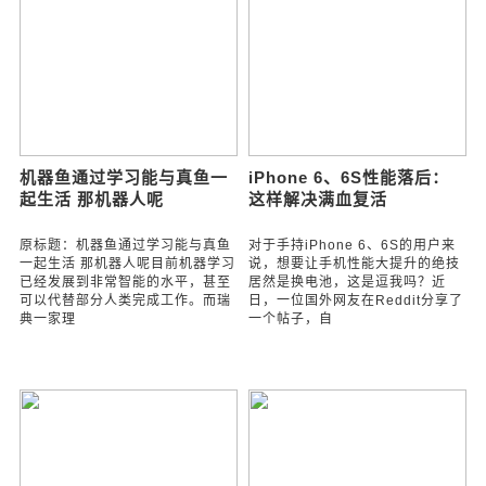
景
传承共筑强国梦
定格人生旅途中最美好的风景人的
天津滨海：红色剪报寄初心 传承共
一生就像一场旅行，无论路程的长
筑强国梦为庆祝中华人民共和国成
短，沿途欣赏美好的风景不但可以
立74周年，赓续红色精神，凝聚奋
触动员工的心灵，也会陶冶情操，
进力量。10月6日上午，一场由大
如果用心将
港油田公
科技
机器鱼通过学习能与真鱼一
iPhone 6、6S性能落后：
起生活 那机器人呢
这样解决满血复活