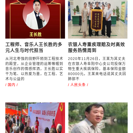
工程师、音乐人王长胜的多元人生...
全国劳模、中国好人杨传武：金牌调解“老...
农银人寿重疾理赔及时高效 服务热情周到
永不忘党的恩泽，献爱心多做慈善事
六安市裕安区2024年高素质农民培育粮油作物培...
六安市裕安区2024年高素质农民培育粮油作物培...
林涌斌副秘书长受邀出席深港揭西商会成立八周...
武汉餐饮业：探索文、商、旅融合发展模式
中英经贸论坛在伦敦召开！潘巧先生被隆重授予...
辣妈100生态圈暨辣妈HOT MOM纳斯达克上市代码...
辣妈HOT MOM纳斯达克上市代码发布会盛大召开！
世界旅游辣妈全新起航！
第28届环球夫人大赛东莞赛区总决赛暨十周年庆...
工程师、音乐人王长胜的多
农银人寿重疾理赔及时高效
高素质农民粮油从业人员培训班圆满结业!助力乡...
元人生与时代担当
服务热情周到
从河北枣强的田野阡陌到工程技术
2020年11月26日，王某为其丈夫