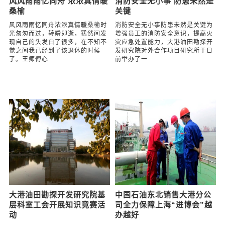
财经参考
风风雨雨忆同舟 浓浓真情暖
消防安全无小事 防患未然是
桑榆
关键
风风雨雨忆同舟浓浓真情暖桑榆时
消防安全无小事防患未然是关键为
光匆匆而过，转瞬即逝，猛然间发
增强员工的消防安全意识，提高火
现自己的头发白了很多，在不知不
灾应急处置能力，大港油田勘探开
觉之间我已经到了该退休的时候
发研究院对外合作项目研究所于日
了。王师傅心
前举办了一