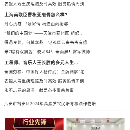
乡贤——傅友君
工程师、音乐人王长胜的多元人生...
全国劳模、中国好人杨传武：金牌调解“老...
农银人寿重疾理赔及时高效 服务热情周到
上海美联臣曹栋弼磨骨怎么样?
丹心抗疫 书法寄情 杨连山向援鄂...
“我们的中国梦”——天津市蓟州区 组织...
得遇良师，何其幸哉––记观唐云来书斋有感
米7曝有双旗舰：骁龙845+全面屏！雷军微博...