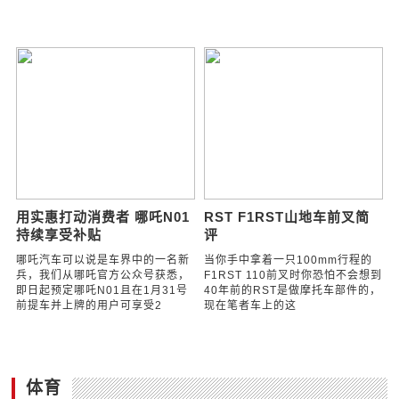
新店外环全速推进，2020开
2秒过省界，费用有降低，
启五四北加速度
昨起湖北高速有这些变化
LONGFORMANSION时光飞逝
畅通武汉【2秒过省界，费用有降
2020年的钟声已经响起新年伊始
低，昨起湖北高速有这些变化】1
福州喜迎一波好消息五四北的基础
月1日零时，全国取消高速公路省
设施建设日新月异名企高
界收费站工程宣告切换成功，湖北