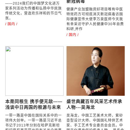
天津蓟州区书法家协会开展
健康产业加盟融资好项目 唯
“强基工程 万福迎春”
有中医特效药方可彻底消灭
新冠病毒
——2024我们的中国梦文化进万
家系列活动为传播和弘扬中华民族
健康产业加盟融资好项目唯有中医
传统文化，营造欢乐祥和的节日气
特效药方可彻底消灭新冠病毒访国
氛，
际健康宣传大使李万泉医师今天我
/ 国内 /
有幸采访守护人民健康中30年自费
科研,并作
/ 国内 /