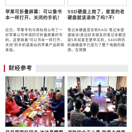
民币的B+轮融资，由复星锐正资本
越来越多的手机支持无线充电，无
领投，前海
线充电器也
苹果可折叠屏幕：可以像书
SSD硬盘上岗了，家里的老
本一样打开、关闭的手机！
硬盘就该退休了吗?不!
近日，苹果专利与商标局公布了一
笔记本硬盘混合软RAID 笔记本提
份苹果公司申请的可折叠屏幕的专
速秘诀!身边好多朋友的笔记本都还
利，这意味着“可以书本一样打开、
是5年前甚至更早买的，5400转的
关闭”的手机或类似的苹果产品即将
机械硬盘早已成为了整个电脑的瓶
来临。
颈。在预算