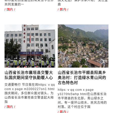
本是同根生 携手便无敌——
盛世典藏百年风采艺术传承
浅谈中日两国的根源与未来
人物---吴海龙
一带一路是中国在国际关系中的一
吴海龙，中国工艺美术大师，紫砂
项伟大创举。一带一路是习近平总
壶型设计大师、中国国礼特供艺术
书记于2013年分别在哈萨克斯坦
家、手工艺术专业委员会会员。中
和印度尼西亚提出的有关当今世界
国文化遗产保护传承人物， 吴氏金
共同发展的一
鼎
/ 国内 /
/ 国内 /