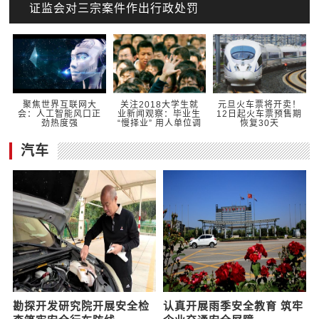
证监会对三宗案件作出行政处罚
关注2018大学生就
元旦火车票将开卖！
聚焦世界互联网大
业新闻观察：毕业生
12日起火车票预售期
会：人工智能风口正
“慢择业” 用人单位调
恢复30天
劲热度强