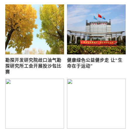
用实惠打动消费者 哪吒N01
RST F1RST山地车前叉简
持续享受补贴
评
哪吒汽车可以说是车界中的一名新
当你手中拿着一只100mm行程的
兵，我们从哪吒官方公众号获悉，
F1RST 110前叉时你恐怕不会想到
即日起预定哪吒N01且在1月31号
40年前的RST是做摩托车部件的，
前提车并上牌的用户可享受2
现在笔者车上的这
体育