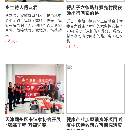
办事处，在鼓
/ 社会 /
乡土诗人傅友君
傅店子六条路灯照亮村民夜
晚出行回家的路
傅友君，安徽省阜阳人，是当地中
心小学的一位数学教师，也是一位
近日，阜阳市颍州区王店镇余庄村
挺有名气的诗人。他创作的诗通俗
委会为傅店子村庄的六条路安装了
易懂，很接地气，意境深，情感动
70杆爱心（太阳能）路灯，照亮了
人，
村民夜晚出行回家的路。电工在安
/ 人文 /
装
/ 社会 /