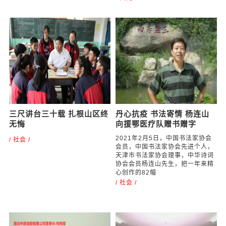
山西省长治市襄垣县交警大
山西省长治市平顺县阳高乡
队国庆期间坚守执勤暖人心
奥治村：打造绿水青山间的
古色特色村
交通要畅行 节日我在岗https: v qq
com x page m3300227on1 html
https: v qq com x page
国庆期间，多位群众面对镜头，为
y3270fo5whp html在山西省长治
山西省长治市襄垣县交警竖起大拇
市平顺县的东北部，青山绿水之
指
间，有一座环山绕水、民风古纯的
/ 国内 /
村落。这个村庄位于国
/ 国内 /