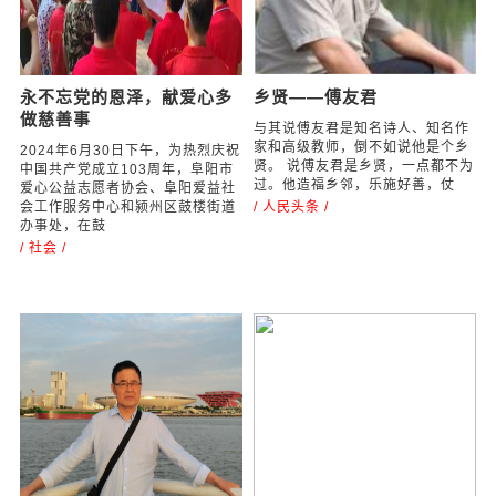
的殿堂，从企业管理的运筹帷幄到
在农银人寿阜阳中心支公司投保万
音乐创作的情感挥洒，王长胜以实
物生重大疾病保险，基本保险金额
干为笔、以热爱为墨，在工程、艺
80000元。王某来电话说其丈夫因
术与公益的
肺部不
/ 国内 /
/ 人民头条 /
永不忘党的恩泽，献爱心多
乡贤——傅友君
做慈善事
与其说傅友君是知名诗人、知名作
家和高级教师，倒不如说他是个乡
2024年6月30日下午，为热烈庆祝
贤。 说傅友君是乡贤，一点都不为
中国共产党成立103周年，阜阳市
过。他造福乡邻，乐施好善，仗
爱心公益志愿者协会、阜阳爱益社
会工作服务中心和颍州区鼓楼街道
/ 人民头条 /