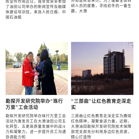
立足岗位讲好基层故事 拓宽
时节虽有冷暖 处处皆有清欢
思路发挥宣传作用
时节虽有冷暖 处处皆有清欢立冬时
节，天气虽已具寒凉，但是院区内
立足岗位讲好基层故事 拓宽思路发
外却是秋意未尽。为了缓解全体科
挥宣传作用近日，我非常荣幸参加
研人员的疲惫，寻找初冬的一番生
了油田公司举办的新闻宣传及融媒
趣，大港
体建设培训班，来自人民日报、中
国石油报